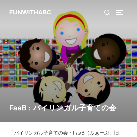
コ
検
FUNWITHABC
ン
サイドバ
索
テ
対
ン
象:
ツ
へ
ス
キ
ッ
プ
FaaB : バイリンガル子育ての会
「バイリンガル子育ての会・FaaB（ふぁーぶ、旧