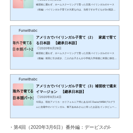
補習校に通わず、ホームスクーリングで育った日英バイリンガルのケース
（前編）バイリンガル子育てが大変なのは、当然ですが子どもが2か国語を
使う環境を整えるのが難しいことがよくあるからです。ここ米国では日本語
はマイナー言語であるうえ、外国語を学ぶ意欲の高い人も少ないお国柄。ま
た、こちらにも書いてある通り、以前はバイリンガルに対して、今よりもも
Funwithabc
っと偏見も多かったのです。最近では日本への訪問者や働く人の増加、アニ
メや芸術、料理や製品、さらにはコンマリなどのハード・ソフト両方の浸透
アメリカでバイリンガル子育て（2） 家庭で育て
もあり、日本を見る目は一...
る日本語 【継承日本語】
2020年6月29日
補習校に通わず、ホームスクーリングで育った日英バイリンガルのケース
（後編）前回に引き続き、二人のお子さんが小学校入学前後に米国に移住
し、その後主に家庭学習で日英バイリンガルに育て上げた先輩保護者のお話
です。昨年、「バイリンガル子育ての会」を開催した時に伺った時のまとめ
です。家庭での日本語学習に活用！「ポケット式カード入れ」「漢字カー
Funwithabc
ド」「筆と水」―そのほかに、家で日本語を育てる工夫があったら教えてく
ださい。６年生までの漢字カードを購入して、壁に教室で使うようなポケッ
アメリカでバイリンガル子育て（3）補習校で週末
ト式のカード入れを貼りました...
イマ―ジョン 【継承日本語】
2020年9月14日
今回は、現在アメリカ・カリフォルニア州にあるUC DavisのMBAプログラ
ムに在籍中のバイリンガル、鶴下あゆみさんに伺ったお話をインタビュー形
式にまとめます。鶴下さんは幼少期に日本からカリフォルニア州に移住し、
中学まで補習校に通ってUC Berkeleyを卒業。その後日本での企業就職を経
て現在、MBA取得を目指しています。この記事もこちらと同様、2019年12
・第4回（2020年3月6日）番外編：デービスのI-
月に「バイリンガル子育ての会」を開催した時に伺った内容のまとめです。
補習校継続の秘訣とは？鶴下さんのバックグラウンド：ご両親は日本人で、