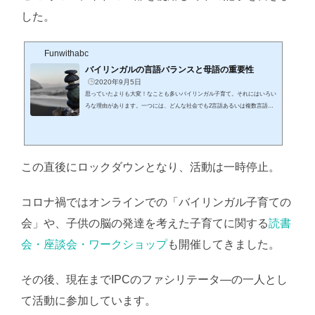
した。
Funwithabc
バイリンガルの言語バランスと母語の重要性
2020年9月5日
思っていたよりも大変！なことも多いバイリンガル子育て。それにはいろい
ろな理由があります。一つには、どんな社会でも2言語あるいは複数言語の
力関係が、たいていの場合 不均衡 だということが挙げられます。 今回
はバイリンガルに育てる場合、第一言語（L1）と第二言語（L2）が家庭内外
でどのようなステータスにあるか、子どもの成長段階を追って少し整理して
みます。母語は、ここでは文字通り母親の言語で、それが第一言語（L1）と
この直後にロックダウンとなり、活動は一時停止。
考えます。例として、英語圏に住んでいる日本語話者の親が、子どもに日本
語を伝える（敬称日本語...
コロナ禍ではオンラインでの「バイリンガル子育ての
会」や、子供の脳の発達を考えた子育てに関する
読書
会・座談会・ワークショップ
も開催してきました。
その後、現在までIPCのファシリテータ―の一人とし
て活動に参加しています。