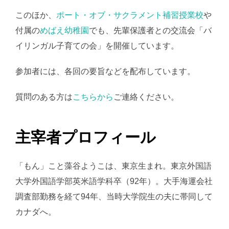
このほか、
ポート・オブ・サクラメント補習授業校
や
付属の
めばえ幼稚園
でも、先輩保護者との交流会「バ
イリンガル子育ての会」を開催しています。
参加者には、各回の要旨などを配布しています。
質問のある方は
こちらから
ご連絡ください。
主宰者プロフィール
「もん」こと藻谷ようこは、東京生まれ。東京外国語
大学外国語学部英米語学科卒（92年）。大手海運会社
調査部勤務を経て94年、当時大学院生の夫に帯同して
カナダへ。