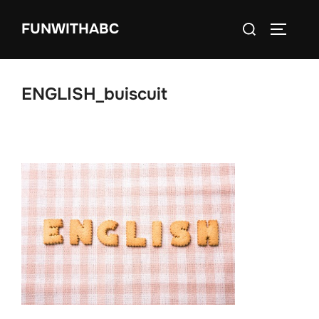
コ
検
FUNWITHABC
ン
サイドバ
索
テ
対
ン
象:
ツ
ENGLISH_buiscuit
へ
ス
キ
ッ
プ