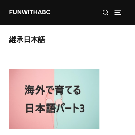
コ
検
FUNWITHABC
ン
サイドバ
索
テ
対
ン
象:
ツ
継承日本語
へ
ス
キ
ッ
プ