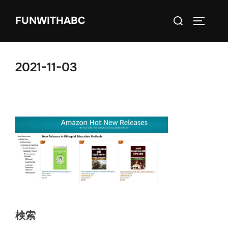
コ
検
FUNWITHABC
ン
サイドバ
索
テ
対
ン
象:
ツ
2021-11-03
へ
ス
キ
ッ
プ
検索