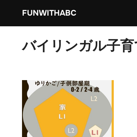
コ
FUNWITHABC
ン
テ
ン
ツ
バイリンガル子育
へ
ス
キ
ッ
プ