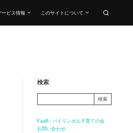
検
デービス情報
このサイトについて
索
対
象:
検索
検索
FaaB : バイリンガル子育ての会
お問い合わせ