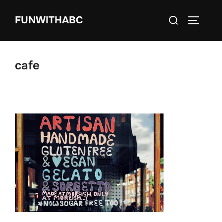
コ
検
FUNWITHABC
ン
サイドバ
索
テ
対
ン
象:
ツ
cafe
へ
ス
キ
ッ
プ