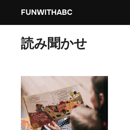
コ
FUNWITHABC
ン
テ
ン
ツ
読み聞かせ
へ
ス
キ
ッ
プ