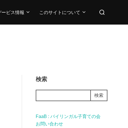
検
デービス情報
このサイトについて
索
対
象:
検索
検索
FaaB : バイリンガル子育ての会
お問い合わせ