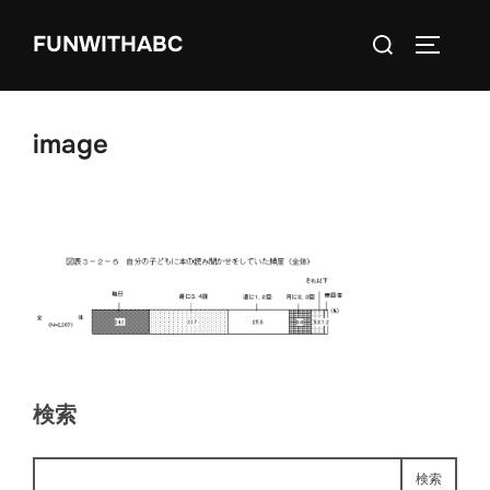
コ
検
FUNWITHABC
ン
サイドバ
索
テ
対
ン
象:
ツ
image
へ
ス
キ
ッ
プ
検索
検索