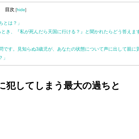
目次
[
hide
]
ちとは？」
るとき、『私が死んだら天国に行ける？』と聞かれたらどう答えま
問です。見知らぬ3歳児が、あなたの状態について声に出して親に
？」
に犯してしまう最大の過ちと