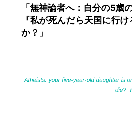
「無神論者へ：自分の5歳
『私が死んだら天国に行け
か？」
Atheists: your five-year-old daughter is 
die?” 