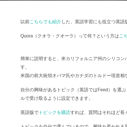
日
以前
こちらでも紹介
した、英語学習にも役立つ英語版Q
Quora（クオラ・クオーラ）って何？という方は
こ
簡単に説明すると、米カリフォルニア州のシリコン
す。
米国の前大統領オバマ氏やカナダのトルドー現首相
自分の興味があるトピック（英語ではFeed）を選
ルで受け取るように設定できます。
英語版で
トピックを購読
すれば、質問はそれほど長
トピックを自分で選んでいるので、興味を惹かれる