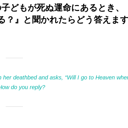
の子どもが死ぬ運命にあるとき、
る？』と聞かれたらどう答えま
on her deathbed and asks, “Will I go to Heaven whe
How do you reply?