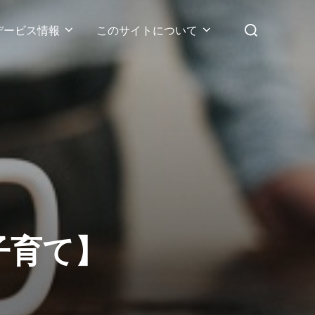
検
デービス情報
このサイトについて
索
対
象:
子育て】