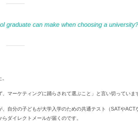
ool graduate can make when choosing a university?
た。
ず、マーケティングに踊らされて選ぶこと」と言い切っていま
、自分の子どもが大学入学のための共通テスト（SATやACT
からダイレクトメールが届くのです。