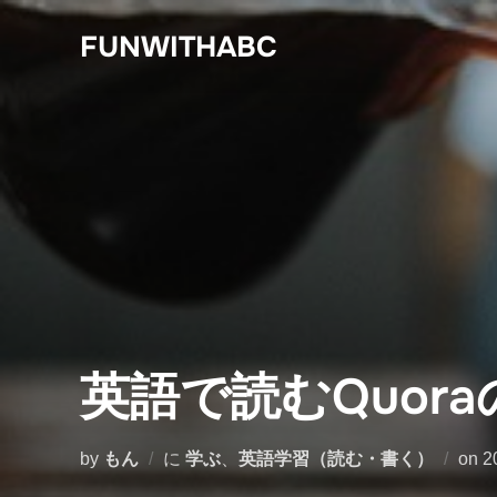
コ
FUNWITHABC
ン
テ
ン
ツ
へ
ス
キ
ッ
プ
英語で読むQuor
by
もん
に
学ぶ
、
英語学習（読む・書く）
on
2