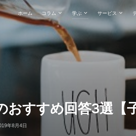
ホーム
コラム
学ぶ
サービス
aのおすすめ回答3選【
投
019年8月4日
稿