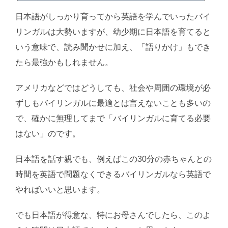
日本語モノリンガルの親世代は、「英語には苦労した」人も多いはず。英語
日本語がしっかり育ってから英語を学んでいったバイ
に比べ、日本語は自然にできるようになった、と思っていても当然です。で
も、日本語って「自然に」できるようになったんでしょうか。・・・いや、
リンガルは大勢いますが、幼少期に日本語を育てると
違います！今もそうな...
いう意味で、読み聞かせに加え、「語りかけ」もでき
たら最強かもしれません。
アメリカなどではどうしても、社会や周囲の環境が必
ずしもバイリンガルに最適とは言えないことも多いの
で、確かに無理してまで「バイリンガルに育てる必要
はない」のです。
日本語を話す親でも、例えばこの30分の赤ちゃんとの
時間を英語で問題なくできるバイリンガルなら英語で
やればいいと思います。
でも日本語が得意な、特にお母さんでしたら、このよ