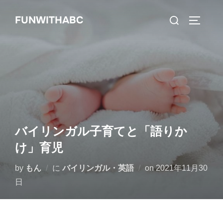
コ
検
FUNWITHABC
ン
サイドバ
索
テ
対
ン
象:
ツ
へ
ス
キ
ッ
バイリンガル子育てと「語りか
プ
け」育児
投
by
もん
に
バイリンガル・英語
on
2021年11月30
稿
日
日: