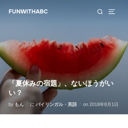
コ
検
FUNWITHABC
ン
サイドバ
索
テ
対
ン
象:
ツ
へ
ス
キ
ッ
プ
「夏休みの宿題」、ないほうがい
い？
投
by
もん
に
バイリンガル・英語
on
2018年8月1日
稿
日: