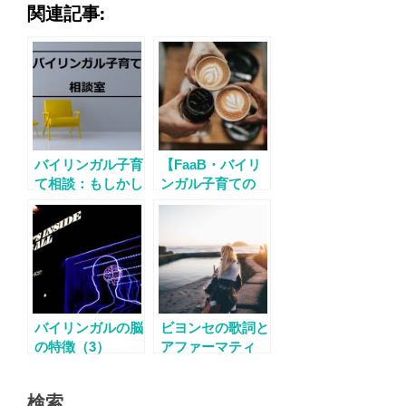
関連記事:
バイリンガル子育
【FaaB・バイリ
て相談：もしかし
ンガル子育ての
てセミリンガル？
会】 第1回カフ
英語だけにした方
ェタイム開催
がいい？
バイリンガルの脳
ビヨンセの歌詞と
の特徴（3）
アファーマティ
ブ・アクションの
関係とは？
検索